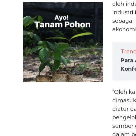
oleh ind
industri
sebagai 
ekonomi 
Tren
Para 
Konfe
“Oleh ka
dimasukk
diatur d
pengelo
sumber 
dalam pe