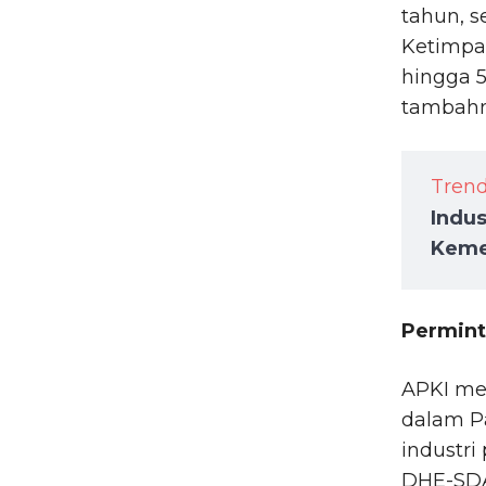
tahun, 
Ketimpa
hingga 
tambahn
Tren
Indus
Keme
Permint
APKI me
dalam P
industri
DHE-SD