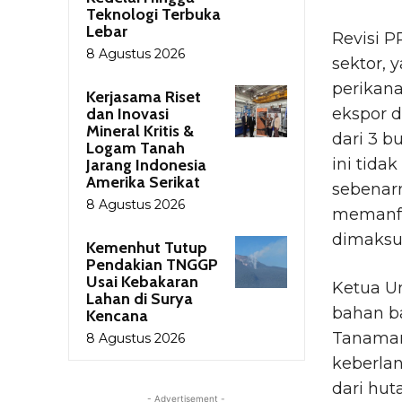
Teknologi Terbuka
Lebar
Revisi 
8 Agustus 2026
sektor, 
perikan
Kerjasama Riset
dan Inovasi
ekspor 
Mineral Kritis &
dari 3 b
Logam Tanah
ini tida
Jarang Indonesia
Amerika Serikat
sebenarn
8 Agustus 2026
memanfa
dimaksud
Kemenhut Tutup
Pendakian TNGGP
Usai Kebakaran
Ketua U
Lahan di Surya
bahan ba
Kencana
Tanaman 
8 Agustus 2026
keberla
dari hut
- Advertisement -