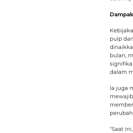
Dampak 
Kebijaka
pulp dan
dinaikk
bulan, 
signifik
dalam me
Ia juga
mewajib
memberik
perubaha
“Saat in