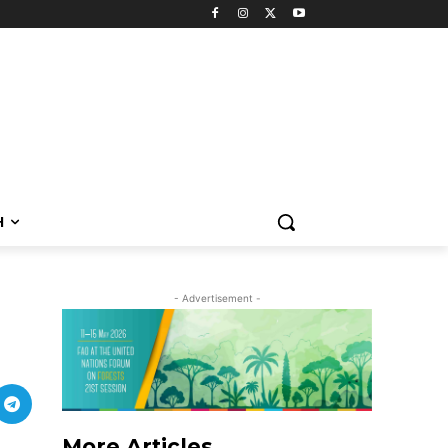
H
- Advertisement -
More Articles