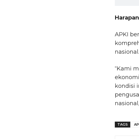
Harapan
APKI ber
kompreh
nasional
“Kami m
ekonomi,
kondisi 
pengusa
nasional
TAGS
AP