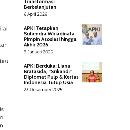
Transformasi
Berkelanjutan
6 April 2026
APKI Tetapkan
lai
Suhendra Wiriadinata
n
Pimpin Asosiasi hingga
Akhir 2026
kan
9 Januari 2026
tau
APKI Berduka: Liana
Bratasida, “Srikandi”
Diplomat Pulp & Kertas
Indonesia Tutup Usia
23 Desember 2025
is
am
en