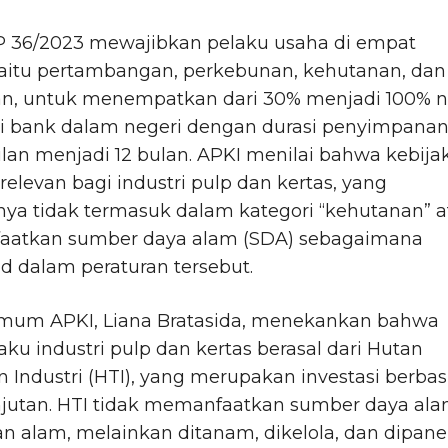
PP 36/2023 mewajibkan pelaku usaha di empat
yaitu pertambangan, perkebunan, kehutanan, dan
an, untuk menempatkan dari 30% menjadi 100% ni
di bank dalam negeri dengan durasi penyimpana
ulan menjadi 12 bulan. APKI menilai bahwa kebija
k relevan bagi industri pulp dan kertas, yang
ya tidak termasuk dalam kategori “kehutanan” a
atkan sumber daya alam (SDA) sebagaimana
 dalam peraturan tersebut.
mum APKI, Liana Bratasida, menekankan bahwa
ku industri pulp dan kertas berasal dari Hutan
Industri (HTI), yang merupakan investasi berbas
njutan. HTI tidak memanfaatkan sumber daya al
an alam, melainkan ditanam, dikelola, dan dipan