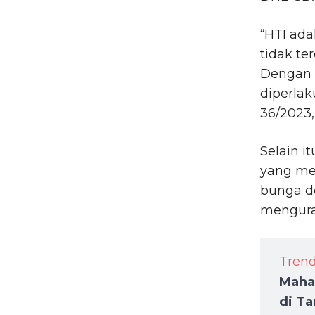
“HTI ada
tidak te
Dengan d
diperla
36/2023,
Selain 
yang me
bunga d
mengura
Tren
Mahas
di T