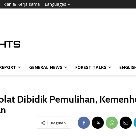
Iklan & Kerja sama
Languages
 REPORT
GENERAL NEWS
FOREST TALKS
ENGLIS
blat Dibidik Pemulihan, Kemenh
an
Bagikan