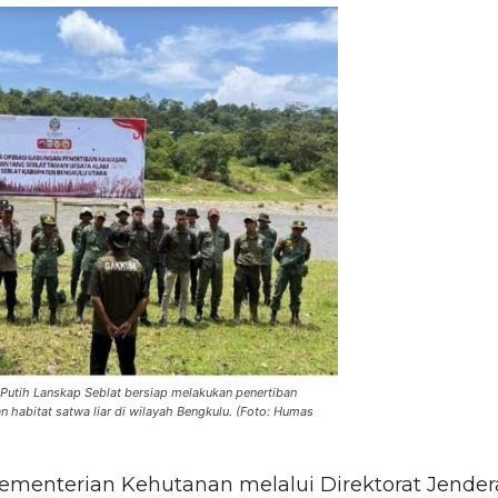
utih Lanskap Seblat bersiap melakukan penertiban
habitat satwa liar di wilayah Bengkulu. (Foto: Humas
ementerian Kehutanan melalui Direktorat Jender