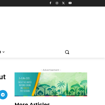
H
- Advertisement -
ut
More Articles