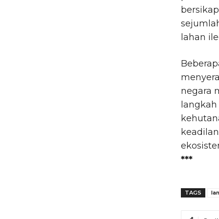
bersikap
sejumlah
lahan il
Beberap
menyera
negara m
langkah
kehutan
keadilan
ekosiste
***
TAGS
la