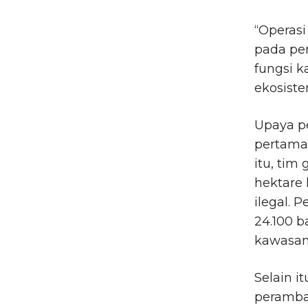
“Operasi
pada pe
fungsi 
ekosiste
Upaya pe
pertama 
itu, tim
hektare
ilegal.
24.100 b
kawasan
Selain i
peramba