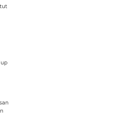
tut
dup
asan
an