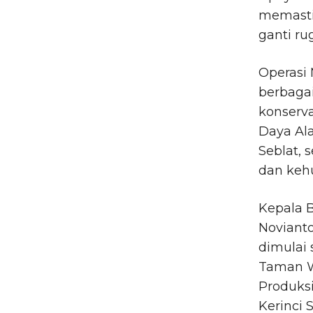
memasti
ganti ru
Operasi 
berbaga
konserva
Daya Al
Seblat, 
dan keh
Kepala 
Noviant
dimulai 
Taman Wi
Produks
Kerinci S