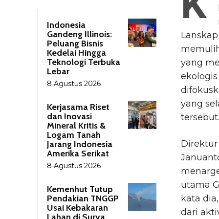
K
Indonesia
Gandeng Illinois:
Lanskap 
Peluang Bisnis
memulih
Kedelai Hingga
Teknologi Terbuka
yang men
Lebar
ekologis
8 Agustus 2026
difokus
yang se
Kerjasama Riset
dan Inovasi
tersebut
Mineral Kritis &
Logam Tanah
Direktu
Jarang Indonesia
Amerika Serikat
Januant
8 Agustus 2026
menarge
utama G
Kemenhut Tutup
Pendakian TNGGP
kata di
Usai Kebakaran
dari akt
Lahan di Surya