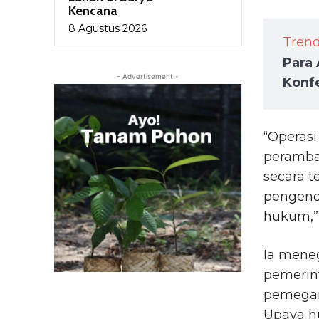
Kencana
8 Agustus 2026
Tren
Para 
- Advertisement -
Konfe
“Operasi
peramba
secara t
pengenda
hukum,”
Ia mene
pemerin
pemegang
Upaya h