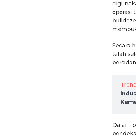
digunaka
operasi 
bulldoze
membuka
Secara 
telah se
persida
Tren
Indus
Keme
Dalam p
pendekat