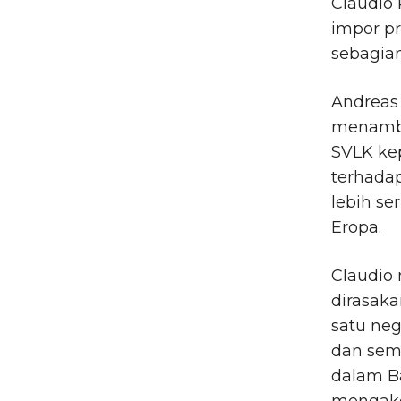
Claudio
impor p
sebagia
Andreas 
menamba
SVLK ke
terhadap
lebih se
Eropa.
Claudio
dirasaka
satu neg
dan sem
dalam B
mengako