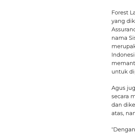
Forest 
yang di
Assuranc
nama Sis
merupak
Indones
memanta
untuk di
Agus jug
secara 
dan dik
atas, na
“Dengan