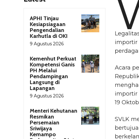
APHI Tinjau
Kesiapsiagaan
Pengendalian
Legalita
Karhutla di OKI
importir
9 Agustus 2026
perdagan
Kemenhut Perkuat
Kompetensi Ganis
Acara p
PH Melalui
Pendampingan
Republik
Langsung di
menghad
Lapangan
importir
9 Agustus 2026
19 Oktob
Menteri Kehutanan
Resmikan
SVLK me
Persemaian
bertuju
Sriwijaya
Kemampo
berkela