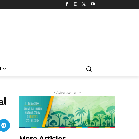
H
- Advertisement -
al
More Articles