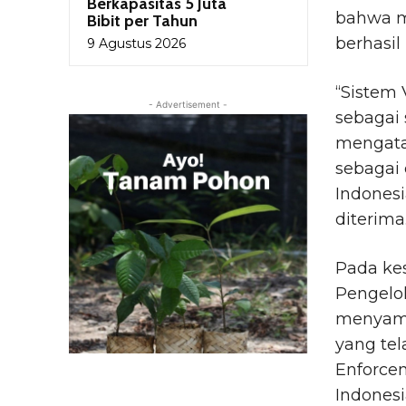
Berkapasitas 5 Juta
bahwa me
Bibit per Tahun
berhasil
9 Agustus 2026
“Sistem 
- Advertisement -
sebagai
mengatas
sebagai
Indonesi
diterima
Pada kes
Pengelol
menyampa
yang tel
Enforce
Indonesi