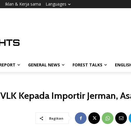
i
Iklan & Kerja sama
Languages
 REPORT
GENERAL NEWS
FOREST TALKS
ENGLIS
LK Kepada Importir Jerman, As
Bagikan