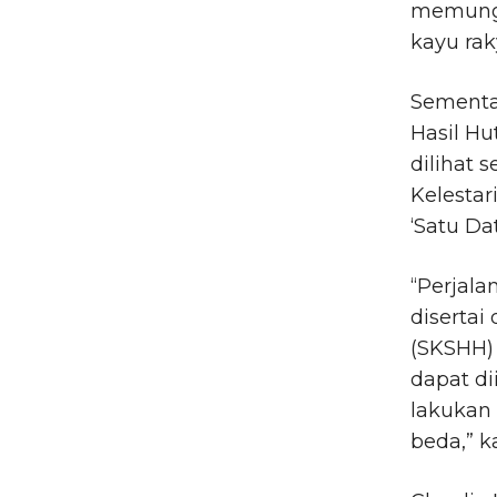
memungk
kayu rak
Sementa
Hasil Hu
dilihat 
Kelestar
‘Satu Da
“Perjala
disertai
(SKSHH) 
dapat di
lakukan
beda,” k