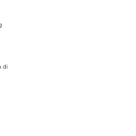
g
 di