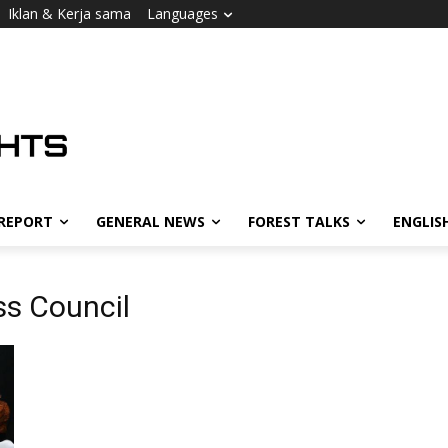
Iklan & Kerja sama
Languages
 REPORT
GENERAL NEWS
FOREST TALKS
ENGLIS
s Council