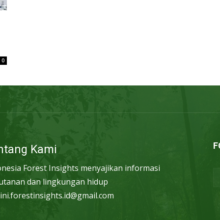
0
F
ntang Kami
onesia Forest Insights menyajikan informasi
utanan dan lingkungan hidup
ini.forestinsights.id@gmail.com