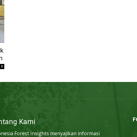
ak
n
0
F
ntang Kami
onesia Forest Insights menyajikan informasi