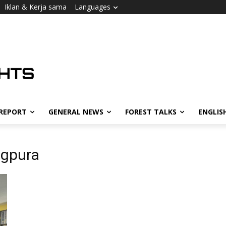
Iklan & Kerja sama
Languages
 REPORT
GENERAL NEWS
FOREST TALKS
ENGLIS
ngpura