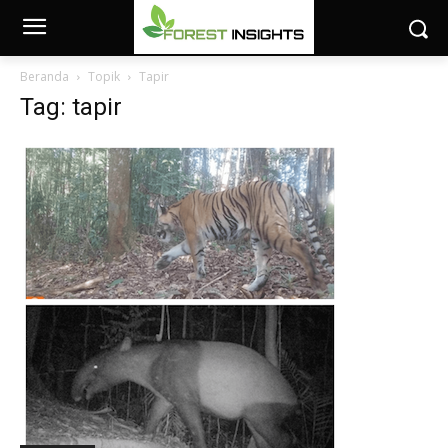
Beranda
Topik
Tapir
Tag: tapir