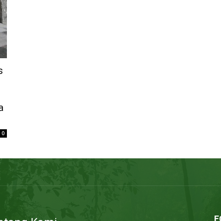
s
a
0
F