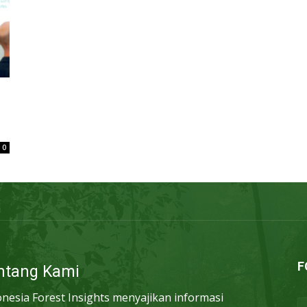
0
F
ntang Kami
onesia Forest Insights menyajikan informasi