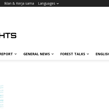
i
Iklan & Kerja sama
Languages
 REPORT
GENERAL NEWS
FOREST TALKS
ENGLIS