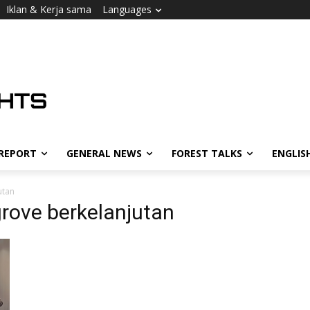
Iklan & Kerja sama
Languages
 REPORT
GENERAL NEWS
FOREST TALKS
ENGLIS
utan
rove berkelanjutan