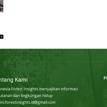
0
F
ntang Kami
onesia Forest Insights menyajikan informasi
utanan dan lingkungan hidup
ini.forestinsights.id@gmail.com