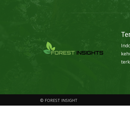
Te
Ind
keh
terk
© FOREST INSIGHT