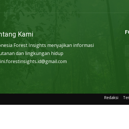
F
ntang Kami
onesia Forest Insights menyajikan informasi
utanan dan lingkungan hidup
ini.forestinsights.id@gmail.com
Redaksi
Te