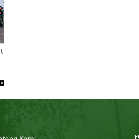
l,
0
F