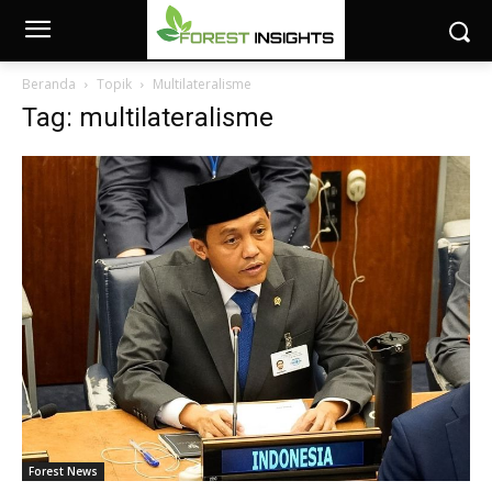
Beranda
Topik
Multilateralisme
Tag: multilateralisme
Forest News