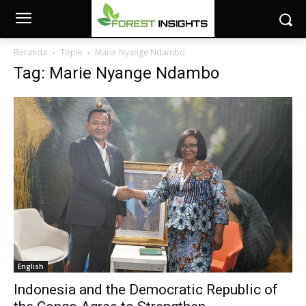
Beranda
Topik
Marie Nyange Ndambo
Tag: Marie Nyange Ndambo
English
Indonesia and the Democratic Republic of