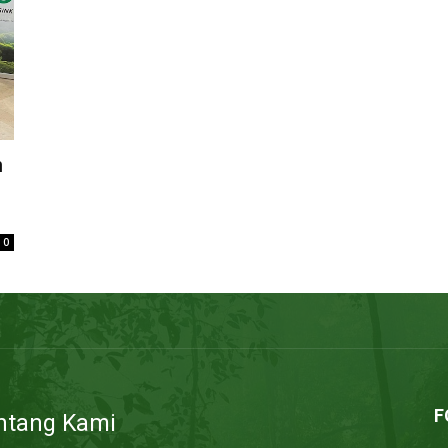
n
0
F
ntang Kami