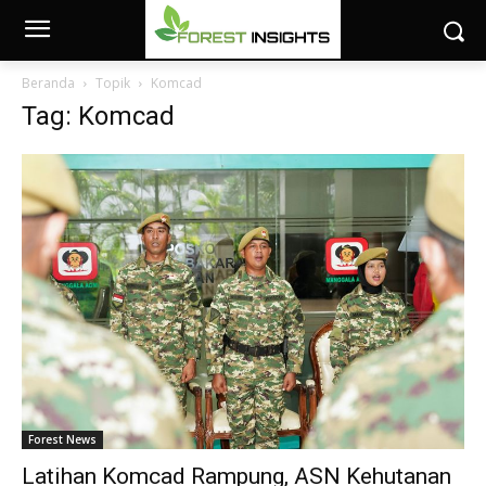
Beranda
Topik
Komcad
Tag: Komcad
Forest News
Latihan Komcad Rampung, ASN Kehutanan