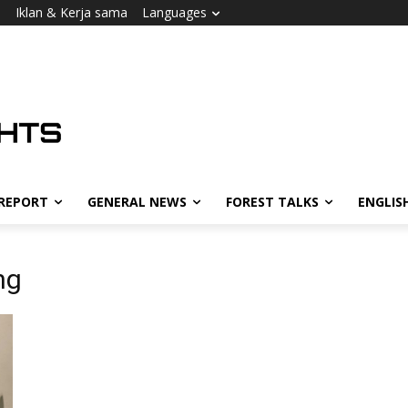
i
Iklan & Kerja sama
Languages
 REPORT
GENERAL NEWS
FOREST TALKS
ENGLIS
ng