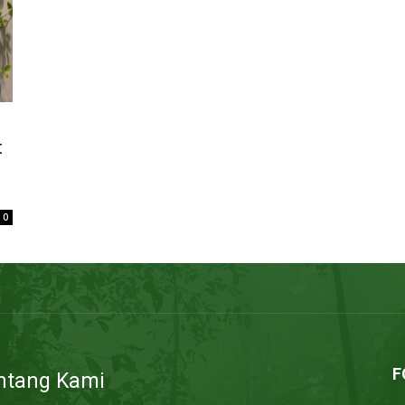
,
t
0
F
ntang Kami