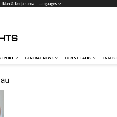
Iklan & Kerja sama
Languages
 REPORT
GENERAL NEWS
FOREST TALKS
ENGLIS
jau