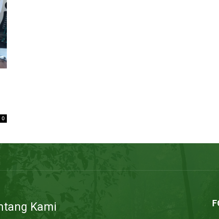
0
F
ntang Kami