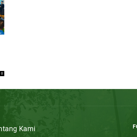
0
F
ntang Kami