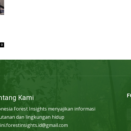
0
F
ntang Kami
onesia Forest Insights menyajikan informasi
utanan dan lingkungan hidup
ini.forestinsights.id@gmail.com