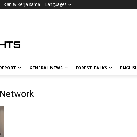
Iklan & Kerja sama
Languages
 REPORT
GENERAL NEWS
FOREST TALKS
ENGLIS
 Network