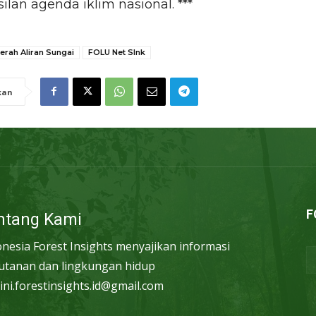
ilan agenda iklim nasional. ***
erah Aliran Sungai
FOLU Net SInk
kan
F
ntang Kami
onesia Forest Insights menyajikan informasi
utanan dan lingkungan hidup
ini.forestinsights.id@gmail.com