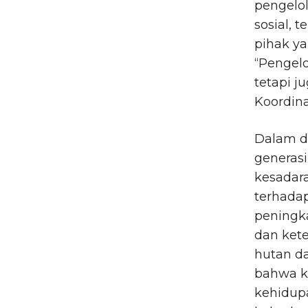
pengelol
sosial,
pihak ya
“Pengelo
tetapi j
Koordina
Dalam di
generas
kesadar
terhadap
peningk
dan kete
hutan da
bahwa k
kehidup