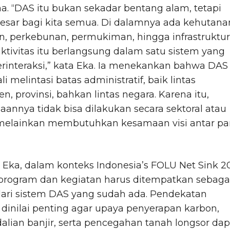
a. “DAS itu bukan sekadar bentang alam, tetapi
esar bagi kita semua. Di dalamnya ada kehutana
n, perkebunan, permukiman, hingga infrastruktur
tivitas itu berlangsung dalam satu sistem yang
erinteraksi,” kata Eka. Ia menekankan bahwa DAS
li melintasi batas administratif, baik lintas
n, provinsi, bahkan lintas negara. Karena itu,
aannya tidak bisa dilakukan secara sektoral atau
, melainkan membutuhkan kesamaan visi antar pa
Eka, dalam konteks Indonesia’s FOLU Net Sink 2
 program dan kegiatan harus ditempatkan sebaga
dari sistem DAS yang sudah ada. Pendekatan
 dinilai penting agar upaya penyerapan karbon,
lian banjir, serta pencegahan tanah longsor dap