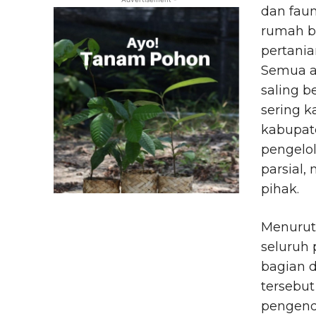
dan faun
rumah b
pertania
Semua ak
saling b
sering ka
kabupate
pengelol
parsial
pihak.
Menurut 
seluruh
bagian 
tersebut
pengenda