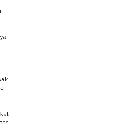
i
ya.
n
pak
ng
l
akat
tas