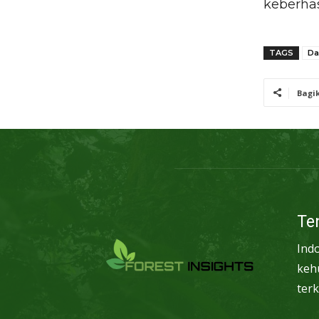
keberhas
TAGS
Da
Bagi
Te
Ind
keh
terk