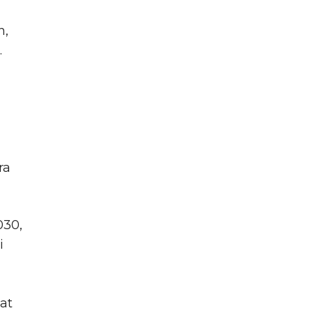
n,
.
ra
030,
i
at