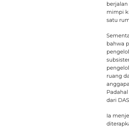
berjalan
mimpi k
satu rum
Sementa
bahwa p
pengelol
subsiste
pengelo
ruang da
anggapa
Padahal
dari DAS
Ia menj
diterapk