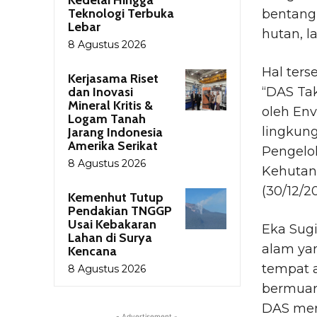
Teknologi Terbuka
bentang
Lebar
hutan, l
8 Agustus 2026
Hal ter
Kerjasama Riset
dan Inovasi
“DAS Ta
Mineral Kritis &
oleh En
Logam Tanah
lingkung
Jarang Indonesia
Amerika Serikat
Pengelo
8 Agustus 2026
Kehutan
(30/12/2
Kemenhut Tutup
Pendakian TNGGP
Usai Kebakaran
Eka Sug
Lahan di Surya
alam ya
Kencana
tempat a
8 Agustus 2026
bermuara
DAS mer
- Advertisement -