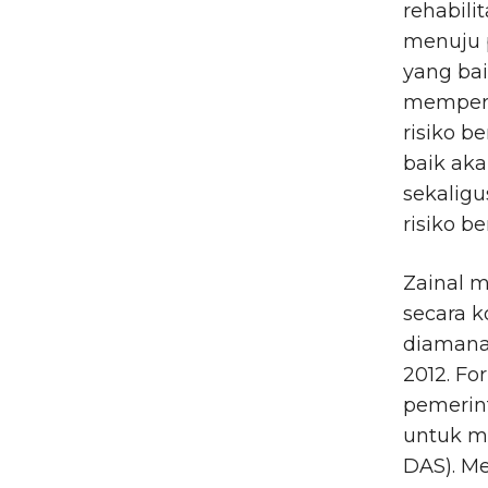
rehabili
menuju 
yang bai
memperk
risiko b
baik aka
sekalig
risiko b
Zainal 
secara k
diamana
2012. Fo
pemerint
untuk m
DAS). M