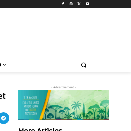
H
- Advertisement -
et
More Articles