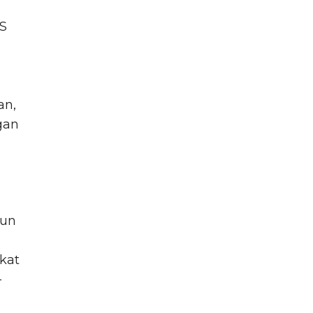
S
an,
gan
hun
kat
-
i