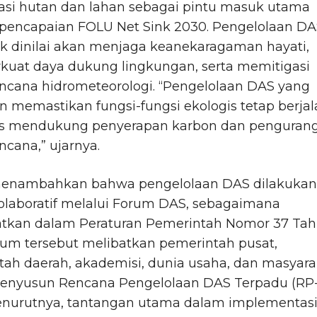
tasi hutan dan lahan sebagai pintu masuk utama
pencapaian FOLU Net Sink 2030. Pengelolaan DA
k dinilai akan menjaga keanekaragaman hayati,
uat daya dukung lingkungan, serta memitigasi
encana hidrometeorologi. “Pengelolaan DAS yang
n memastikan fungsi-fungsi ekologis tetap berjal
us mendukung penyerapan karbon dan penguran
encana,” ujarnya.
menambahkan bahwa pengelolaan DAS dilakukan
olaboratif melalui Forum DAS, sebagaimana
tkan dalam Peraturan Pemerintah Nomor 37 Ta
rum tersebut melibatkan pemerintah pusat,
ah daerah, akademisi, dunia usaha, dan masyara
enyusun Rencana Pengelolaan DAS Terpadu (RP
enurutnya, tantangan utama dalam implementas