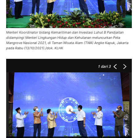
Menteri Koordinator bidang Kemaritiman dan Investasi Luhut B Pandjaitan
didampingi Menteri Lingkungan Hidup dan Kehutanan meluncurkan Peta
Mangrove Nasional 2021, di Taman Wisata Alam (TWA) Angke Kapuk, Jakarta
pada Rabu (13/10/2021)./dok. KLHK
1
dari 3