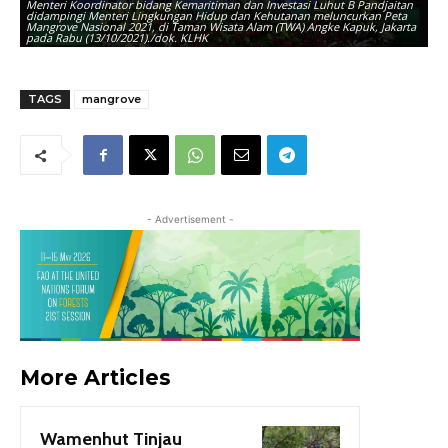
Menteri Koordinator bidang Kemaritiman dan Investasi Luhut B Pandjaitan
didampingi Menteri Lingkungan Hidup dan Kehutanan meluncurkan Peta
Mangrove Nasional 2021, di Taman Wisata Alam (TWA) Angke Kapuk, Jakarta
pada Rabu (13/10/2021)./dok. KLHK
TAGS
mangrove
- Advertisement -
More Articles
Wamenhut Tinjau