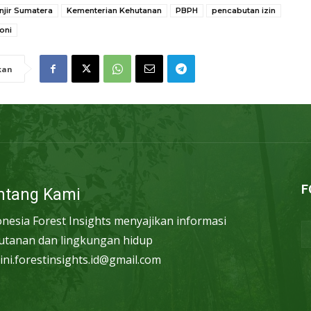
njir Sumatera
Kementerian Kehutanan
PBPH
pencabutan izin
toni
kan
F
ntang Kami
onesia Forest Insights menyajikan informasi
utanan dan lingkungan hidup
ini.forestinsights.id@gmail.com