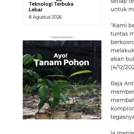
setiap t
Teknologi Terbuka
untuk m
Lebar
8 Agustus 2026
“Kami b
tuntas m
- Advertisement -
berkoord
melakuk
akan buk
(4/12/202
Raja An
memberi
membaha
komprom
tegasnya
Ia menj