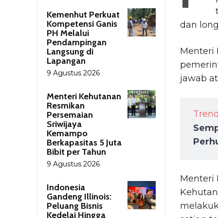
Kemenhut Perkuat
Kompetensi Ganis
dan long
PH Melalui
Pendampingan
Menteri
Langsung di
Lapangan
pemerin
9 Agustus 2026
jawab at
Menteri Kehutanan
Resmikan
Tren
Persemaian
Sriwijaya
Sempa
Kemampo
Perh
Berkapasitas 5 Juta
Bibit per Tahun
9 Agustus 2026
Menteri
Indonesia
Kehutana
Gandeng Illinois:
Peluang Bisnis
melakuk
Kedelai Hingga