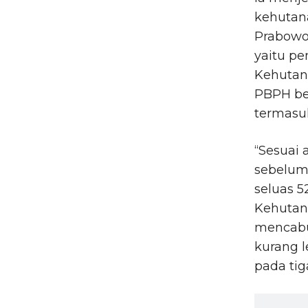
kehutana
Prabowo 
yaitu p
Kehutan
PBPH ber
termasuk
“Sesuai 
sebelum
seluas 5
Kehutana
mencabut
kurang l
pada tig