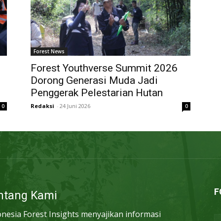
Forest News
i
Forest Youthverse Summit 2026
Dorong Generasi Muda Jadi
Penggerak Pelestarian Hutan
Redaksi
-
24 Juni 2026
0
0
F
ntang Kami
onesia Forest Insights menyajikan informasi