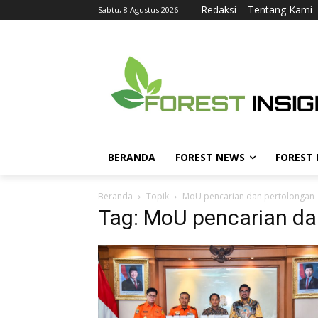
Redaksi
Tentang Kami
Sabtu, 8 Agustus 2026
BERANDA
FOREST NEWS
FOREST
Beranda
Topik
MoU pencarian dan pertolongan
Tag: MoU pencarian da