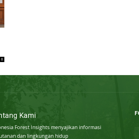
0
F
ntang Kami
onesia Forest Insights menyajikan informasi
utanan dan lingkungan hidup