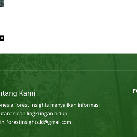
0
F
ntang Kami
onesia Forest Insights menyajikan informasi
utanan dan lingkungan hidup
ini.forestinsights.id@gmail.com