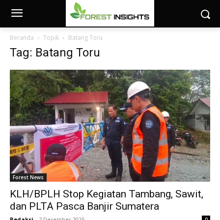
Beranda
Topik
Batang Toru
Tag: Batang Toru
Forest News
KLH/BPLH Stop Kegiatan Tambang, Sawit,
dan PLTA Pasca Banjir Sumatera
Redaksi
-
7 Desember 2025
0